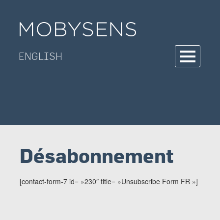
Skip
to
content
ENGLISH
Désabonnement
[contact-form-7 id= »230″ title= »Unsubscribe Form FR »]