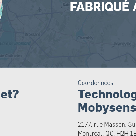
FABRIQUÉ
Coordonnées
jet?
Technolog
Mobysens 
2177, rue Masson, Su
Montréal, QC, H2H 1