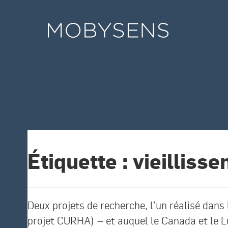
Skip
to
content
Étiquette :
vieilliss
Deux projets de recherche, l’un réalisé da
projet CURHA) – et auquel le Canada et le L