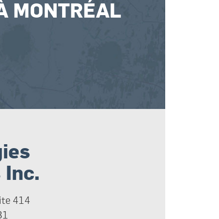
 À MONTRÉAL
ies
Inc.
ite 414
B1